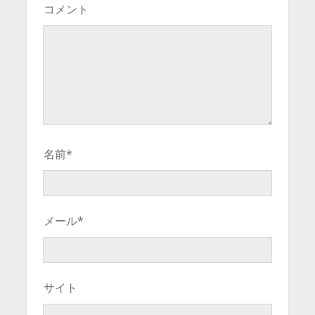
コメント
名前*
メール*
サイト