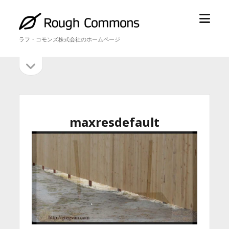
メ
ラ
ニ
フ・
ラフ・コモンズ株式会社のホームページ
ュ
コ
ー
モ
サ
サ
を
ン
イ
開
ズ
イ
ド
く
バ
ド
ー
を
バ
maxresdefault
開
ー
く