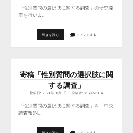
「性別質問の選択肢に関する調査」の研究発
表を行いま…
2021
続きを読む
コメントする
年
度
世
論
調
査
協
会
寄稿「性別質問の選択肢に関
研
究
する調査」
大
会
投稿日: 2021年10月8日 | 投稿者: MIYASHITA
「性別質問の選択肢に関する調査」を「中央
調査報(N…
寄
続きを読む
コメントする