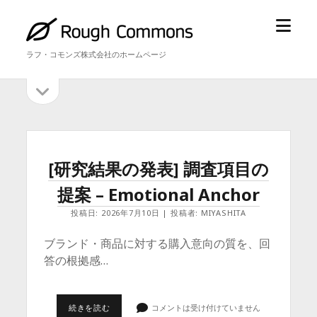
メ
ラ
ニ
フ・
ラフ・コモンズ株式会社のホームページ
ュ
コ
ー
モ
サ
サ
を
ン
イ
開
ズ
イ
ド
く
バ
ド
ラ
ー
を
バ
フ・
[研究結果の発表] 調査項目の
開
ー
コ
く
提案 – Emotional Anchor
モ
投稿日: 2026年7月10日 | 投稿者: MIYASHITA
ン
ブランド・商品に対する購入意向の質を、回
答の根拠感…
ズ
投
[研
続きを読む
コメントは受け付けていません