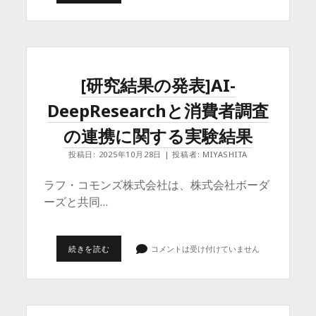
稿
究
結
果
の
発
表]
調
査
[研究結果の発表]AI-
項
目
DeepResearchと消費者調査
の
提
案
の連携に関する実験結果
–
EMOTIONAL
投稿日: 2025年10月28日 | 投稿者: MIYASHITA
ANCHOR
ラフ・コモンズ株式会社は、株式会社ボーダ
ーズと共同…
[研
続きを読む
コメントは受け付けていません
究
結
果
の
発
表]AI-