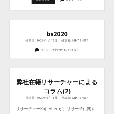
稿
「性
別
質
問
の
選
択
bs2020
肢
に
投稿日: 2021年1月15日 | 投稿者: MIYASHITA
関
す
る
コメントは受け付けていません
調
査」
弊社在籍リサーチャーによる
コラム(2)
投稿日: 2020年6月11日 | 投稿者: MIYASHITA
リサーチャーKoji Allenが、リサーチに関す…