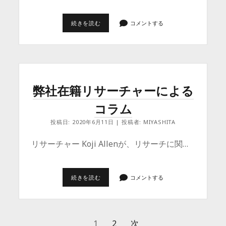
弊
続きを読む
コメントする
社
在
籍
リ
サ
ー
チ
ャ
弊社在籍リサーチャーによる
ー
に
コラム
よ
る
コ
投稿日: 2020年6月11日 | 投稿者: MIYASHITA
ラ
ム
リサーチャー Koji Allenが、リサーチに関…
(2)
弊
続きを読む
コメントする
社
在
籍
リ
サ
投
1
2
次
ー