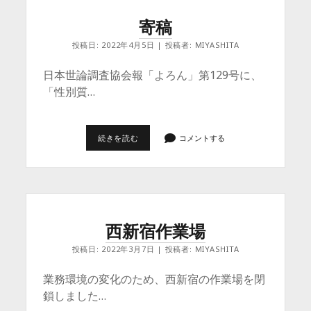
DEEPRESEARCH
と
寄稿
消
費
投稿日: 2022年4月5日 | 投稿者: MIYASHITA
者
調
査
日本世論調査協会報「よろん」第129号に、
の
「性別質…
連
携
に
関
す
寄
続きを読む
コメントする
る
稿
実
験
結
果
西新宿作業場
投稿日: 2022年3月7日 | 投稿者: MIYASHITA
業務環境の変化のため、西新宿の作業場を閉
鎖しました…