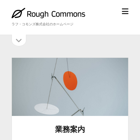
メ
ラ
ニ
フ・
ラフ・コモンズ株式会社のホームページ
ュ
コ
ー
モ
サ
サ
を
ン
イ
開
ズ
イ
ド
く
バ
ド
ー
を
バ
開
ー
く
業務案内