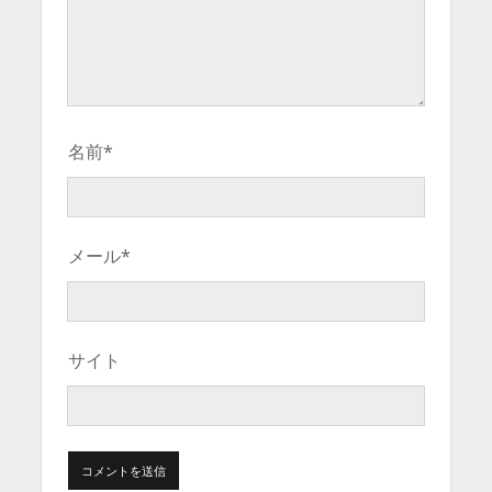
名前*
メール*
サイト