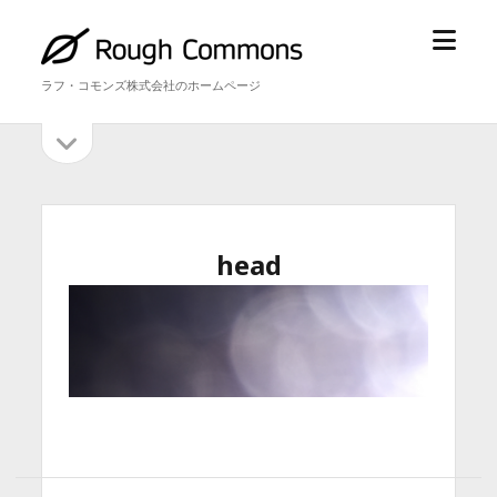
メ
ラ
ニ
フ・
ラフ・コモンズ株式会社のホームページ
ュ
コ
ー
モ
サ
サ
を
ン
イ
開
ズ
イ
ド
く
バ
ド
ー
を
バ
head
開
ー
く