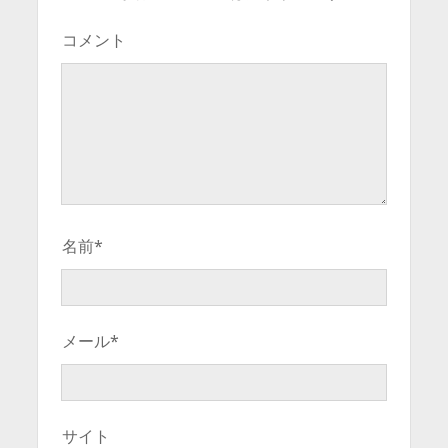
コメント
名前*
メール*
サイト