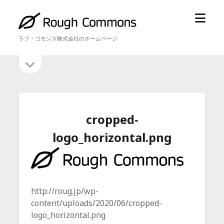
メ
ラ
ニ
フ・
ラフ・コモンズ株式会社のホームページ
ュ
コ
ー
モ
サ
サ
を
ン
イ
開
ズ
イ
ド
く
バ
ド
ー
を
バ
cropped-
開
ー
く
logo_horizontal.png
http://roug.jp/wp-
content/uploads/2020/06/cropped-
logo_horizontal.png