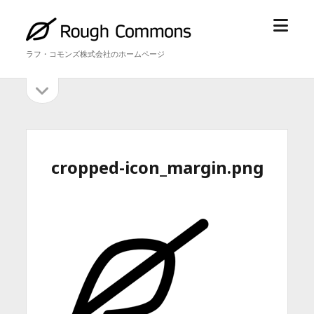
メ
ラ
ニ
フ・
ラフ・コモンズ株式会社のホームページ
ュ
コ
ー
モ
サ
サ
を
ン
イ
開
ズ
イ
ド
く
バ
ド
ー
を
バ
cropped-icon_margin.png
開
ー
く