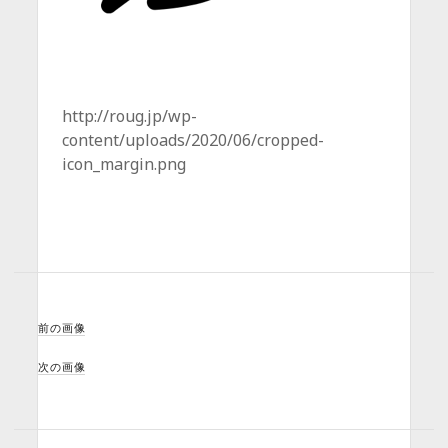
http://roug.jp/wp-
content/uploads/2020/06/cropped-
icon_margin.png
前の画像
次の画像