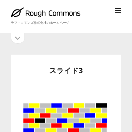
メ
ラ
ニ
フ・
ラフ・コモンズ株式会社のホームページ
ュ
コ
ー
モ
サ
サ
を
ン
イ
開
ズ
イ
ド
く
バ
ド
ー
を
バ
スライド3
開
ー
く