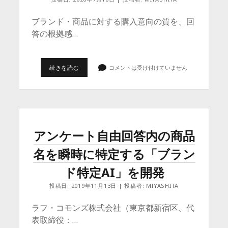
ブランド・商品に対する購入意向の質を、回
答の根拠感…
[研
続きを読む
コメントは受け付けていません
究
結
果
の
発
表]
調
査
アンケート自由回答内の商品
項
目
名を瞬時に特定する「ブラン
の
提
案
ド特定AI」を開発
–
EMOTIONAL
投稿日: 2019年11月13日 | 投稿者: MIYASHITA
ANCHOR
ラフ・コモンズ株式会社（東京都新宿区、代
表取締役：…