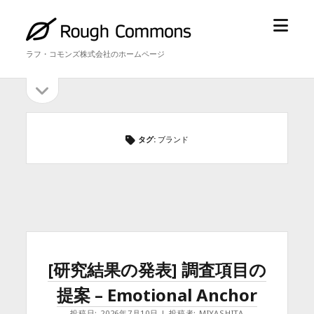
メ
ラ
ニ
フ・
ラフ・コモンズ株式会社のホームページ
ュ
コ
ー
モ
サ
サ
を
ン
イ
開
ズ
イ
ド
く
バ
ド
タグ:
ブランド
ー
を
バ
開
ー
く
[研究結果の発表] 調査項目の
提案 – Emotional Anchor
投稿日: 2026年7月10日 | 投稿者: MIYASHITA